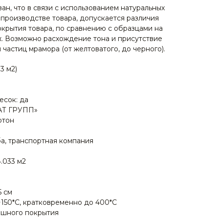
н, что в связи с использованием натуральных
производстве товара, допускается различия
окрытия товара, по сравнению с образцами на
ж. Возможно расхождение тона и присутствие
частиц мрамора (от желтоватого, до черного).
3 м2)
есок: да
АТ ГРУПП»
ртон
ба, транспортная компания
4.033 м2
5 см
+150*С, кратковременно до 400*C
шного покрытия