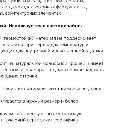
ра, кухни, спальни), в ванных комнатах,
х и дымоходах, кухонных фартуках и т.д.
ах, архитектурных элементах.
й. Используется в светодизайне.
й, термостойкий материал не поддерживает
е осыпается при перепадах температур и
дходит для внутренней и для внешней отделки.
оит из натуральной мраморной крошки и имеет
 песчаника, мрамора. Под заказ можно задавать
риродные оттенки.
т свойства при хранении стягиваться по длине
ягивается в нужный размер и более.
льзуем собственную запатентованную
т пожарный сертификат, сертификат