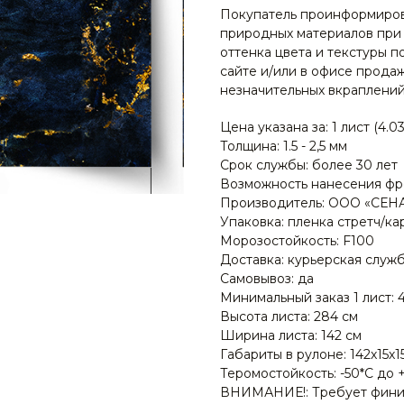
Покупатель проинформирова
природных материалов при 
оттенка цвета и текстуры п
сайте и/или в офисе прода
незначительных вкраплений 
Цена указана за: 1 лист (4.03
Толщина: 1.5 - 2,5 мм
Срок службы: более 30 лет
Возможность нанесения фр
Производитель: ООО «СЕН
Упаковка: пленка стретч/ка
Морозостойкость: F100
Доставка: курьерская служ
Самовывоз: да
Минимальный заказ 1 лист: 
Высота листа: 284 см
Ширина листа: 142 см
Габариты в рулоне: 142х15х1
Теромостойкость: -50*С до 
ВНИМАНИЕ!: Требует фини