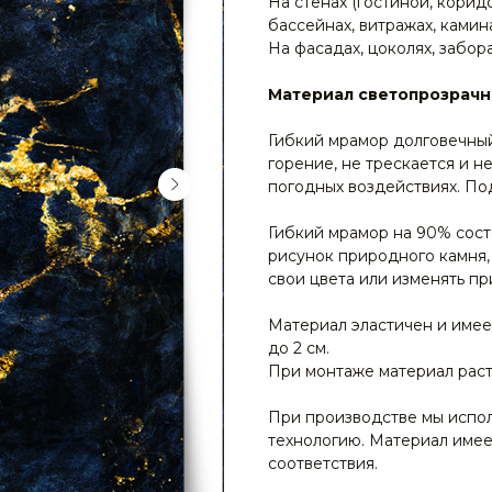
На стенах (гостиной, коридо
бассейнах, витражах, камина
На фасадах, цоколях, забор
Материал светопрозрачны
Гибкий мрамор долговечны
горение, не трескается и н
погодных воздействиях. По
Гибкий мрамор на 90% сост
рисунок природного камня,
свои цвета или изменять п
Материал эластичен и имее
до 2 см.
При монтаже материал раст
При производстве мы испо
технологию. Материал имее
соответствия.