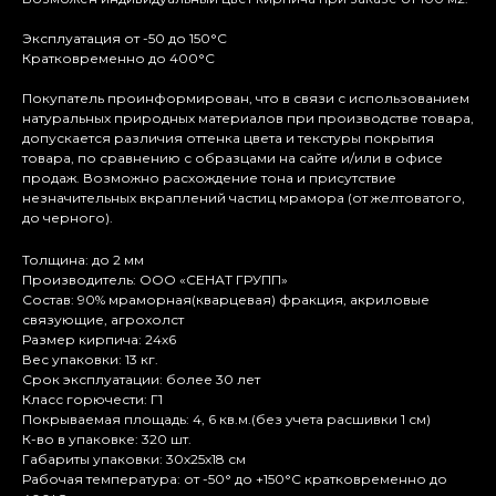
Эксплуатация от -50 до 150°С
Кратковременно до 400°С
Покупатель проинформирован, что в связи с использованием
натуральных природных материалов при производстве товара,
допускается различия оттенка цвета и текстуры покрытия
товара, по сравнению с образцами на сайте и/или в офисе
продаж. Возможно расхождение тона и присутствие
незначительных вкраплений частиц мрамора (от желтоватого,
до черного).
Толщина: до 2 мм
Производитель: ООО «СЕНАТ ГРУПП»
Состав: 90% мраморная(кварцевая) фракция, акриловые
связующие, агрохолст
Размер кирпича: 24х6
Вес упаковки: 13 кг.
Срок эксплуатации: более 30 лет
Класс горючести: Г1
Покрываемая площадь: 4, 6 кв.м.(без учета расшивки 1 см)
К-во в упаковке: 320 шт.
Габариты упаковки: 30х25х18 см
Рабочая температура: от -50° до +150°С кратковременно до