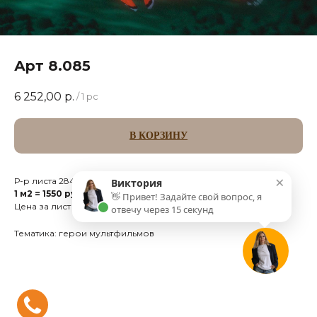
Арт 8.085
6 252,00
р.
/
1 pc
В КОРЗИНУ
×
Р-р листа 284 х 142 см
Виктория
1 м2 = 1550 руб
👋 Привет! Задайте свой вопрос, я
Цена за лист 4.033 м2
отвечу через 15 секунд
Тематика: герои мультфильмов