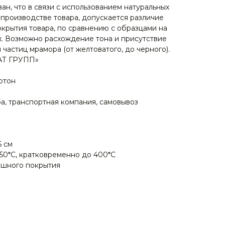
н, что в связи с использованием натуральных
производстве товара, допускается различие
окрытия товара, по сравнению с образцами на
аж. Возможно расхождение тона и присутствие
 частиц мрамора (от желтоватого, до черного).
АТ ГРУПП»
артон
ба, транспортная компания, самовывоз
5 см
+150*С, кратковременно до 400*C
шного покрытия