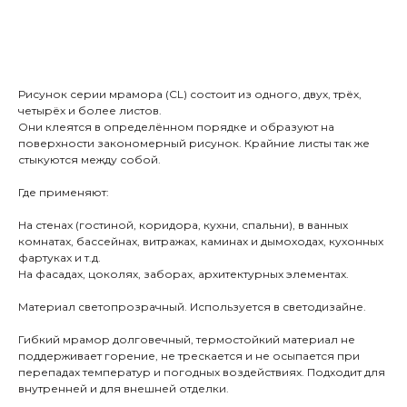
В КОРЗИНУ
Рисунок серии мрамора (CL) состоит из одного, двух, трёх,
четырёх и более листов.
Они клеятся в определённом порядке и образуют на
поверхности закономерный рисунок. Крайние листы так же
стыкуются между собой.
Где применяют:
На стенах (гостиной, коридора, кухни, спальни), в ванных
комнатах, бассейнах, витражах, каминах и дымоходах, кухонных
фартуках и т.д.
На фасадах, цоколях, заборах, архитектурных элементах.
Материал светопрозрачный. Используется в светодизайне.
Гибкий мрамор долговечный, термостойкий материал не
поддерживает горение, не трескается и не осыпается при
перепадах температур и погодных воздействиях. Подходит для
внутренней и для внешней отделки.