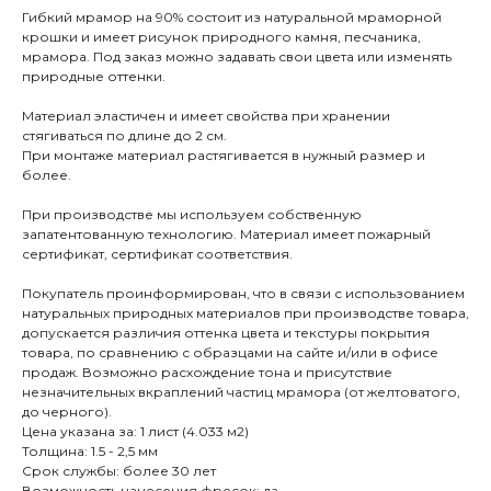
Гибкий мрамор на 90% состоит из натуральной мраморной
крошки и имеет рисунок природного камня, песчаника,
мрамора. Под заказ можно задавать свои цвета или изменять
природные оттенки.
Материал эластичен и имеет свойства при хранении
стягиваться по длине до 2 см.
При монтаже материал растягивается в нужный размер и
более.
При производстве мы используем собственную
запатентованную технологию. Материал имеет пожарный
сертификат, сертификат соответствия.
Покупатель проинформирован, что в связи с использованием
натуральных природных материалов при производстве товара,
допускается различия оттенка цвета и текстуры покрытия
товара, по сравнению с образцами на сайте и/или в офисе
продаж. Возможно расхождение тона и присутствие
незначительных вкраплений частиц мрамора (от желтоватого,
до черного).
Цена указана за: 1 лист (4.033 м2)
Толщина: 1.5 - 2,5 мм
Срок службы: более 30 лет
Возможность нанесения фресок: да