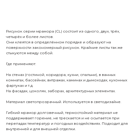
В КОРЗИНУ
Рисунок серии мрамора (CL) состоит из одного, двух, трёх,
четырёх и более листов.
Они клеятся в определённом порядке и образуют на
поверхности закономерный рисунок. Крайние листы так же
стыкуются между собой.
Где применяют:
На стенах (гостиной, коридора, кухни, спальни), в ванных
комнатах, бассейнах, витражах, каминах и дымоходах, кухонных
фартуках и т.д.
На фасадах, цоколях, заборах, архитектурных элементах.
Материал светопрозрачный. Используется в светодизайне.
Гибкий мрамор долговечный, термостойкий материал не
поддерживает горение, не трескается и не осыпается при
перепадах температур и погодных воздействиях. Подходит для
внутренней и для внешней отделки.