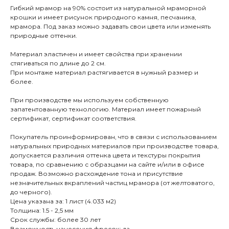
Гибкий мрамор на 90% состоит из натуральной мраморной
крошки и имеет рисунок природного камня, песчаника,
мрамора. Под заказ можно задавать свои цвета или изменять
природные оттенки.
Материал эластичен и имеет свойства при хранении
стягиваться по длине до 2 см.
При монтаже материал растягивается в нужный размер и
более.
При производстве мы используем собственную
запатентованную технологию. Материал имеет пожарный
сертификат, сертификат соответствия.
Покупатель проинформирован, что в связи с использованием
натуральных природных материалов при производстве товара,
допускается различия оттенка цвета и текстуры покрытия
товара, по сравнению с образцами на сайте и/или в офисе
продаж. Возможно расхождение тона и присутствие
незначительных вкраплений частиц мрамора (от желтоватого,
до черного).
Цена указана за: 1 лист (4.033 м2)
Толщина: 1.5 - 2,5 мм
Срок службы: более 30 лет
Возможность нанесения фресок: да