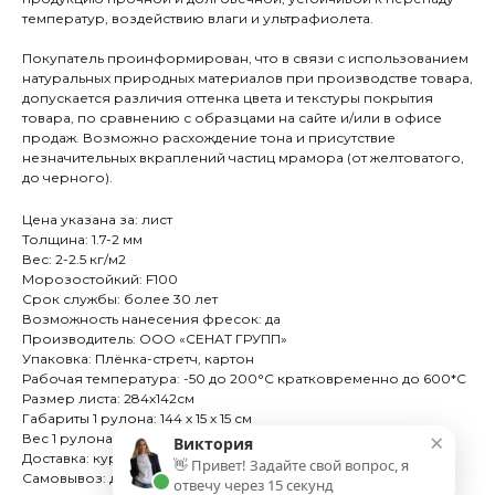
температур, воздействию влаги и ультрафиолета.
Покупатель проинформирован, что в связи с использованием
натуральных природных материалов при производстве товара,
допускается различия оттенка цвета и текстуры покрытия
товара, по сравнению с образцами на сайте и/или в офисе
продаж. Возможно расхождение тона и присутствие
незначительных вкраплений частиц мрамора (от желтоватого,
до черного).
Цена указана за: лист
Толщина: 1.7-2 мм
Вес: 2-2.5 кг/м2
Морозостойкий: F100
Срок службы: более 30 лет
Возможность нанесения фресок: да
Производитель: ООО «СЕНАТ ГРУПП»
Упаковка: Плёнка-стретч, картон
Рабочая температура: -50 до 200°С кратковременно до 600*С
Размер листа: 284х142см
Габариты 1 рулона: 144 х 15 х 15 см
×
Вес 1 рулона: 9-10 кг
Виктория
Доставка: курьерская служба, транспортная компания
👋 Привет! Задайте свой вопрос, я
Самовывоз: да
отвечу через 15 секунд